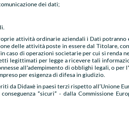
 comunicazione dei dati;
i.
roprie attività ordinarie aziendali i Dati potrann
zione delle attività poste in essere dal Titolare, co
e in caso di operazioni societarie per cui si renda n
i legittimati per legge a ricevere tali informazion
 connesse all'adempimento di obblighi legali, o per
mpreso per esigenza di difesa in giudizio.
riti da Didaxè in paesi terzi rispetto all’Unione E
di conseguenza “sicuri” - dalla Commissione Eur